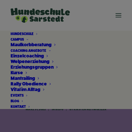
HUNDESCHULE
CAMPUS
Maulkorbberatung
COACHING ANGEBOTE
Einzelcoaching
Welpenerziehung
Erziehungsgruppen
Kurse
Mantrailing
Die Sache mit dem
Rally Obedience
Vital im Alltag
Markieren
EVENTS
BLOG
KONTAKT
MÄRZ 31, 2022
|
IN
BLOG
|
BY
KIRSTEN HEITMUELLER