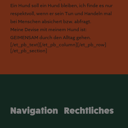
Ein Hund soll ein Hund bleiben, ich finde es nur
respektvoll, wenn er sein Tun und Handeln mal
bei Menschen absichert bzw. abfragt.
Meine Devise mit meinem Hund ist:
GEIMENSAM durch den Alltag gehen.
[/et_pb_text][/et_pb_column][/et_pb_row]
[/et_pb_section]
Navigation
Rechtliches