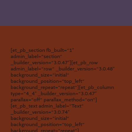
[et_pb_section fb_built=“1″
admin_label=“section“
_builder_version=“3.0.47″][et_pb_row
admin_label=“row“ _builder_version=“3.0.48″
background_size=“initial“
background_position=“top_left“
background_repeat=“repeat“][et_pb_column
type=“4_4″ _builder_version=“3.0.47″
parallax=“off“ parallax_method=“on“]
[et_pb_text admin_label=“Text“
_builder_version=“3.0.74″
background_size=“initial“
background_position=“top_left“
background_repeat=“repeat“]