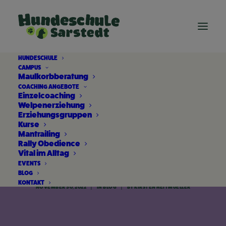
HUNDESCHULE
CAMPUS
Maulkorbberatung
COACHING ANGEBOTE
Einzelcoaching
Welpenerziehung
Erziehungsgruppen
Kurse
Mantrailing
Die Sache mit der
Rally Obedience
Vital im Alltag
Erziehung
EVENTS
BLOG
KONTAKT
NOVEMBER 30, 2022
|
IN
BLOG
|
BY
KIRSTEN HEITMUELLER