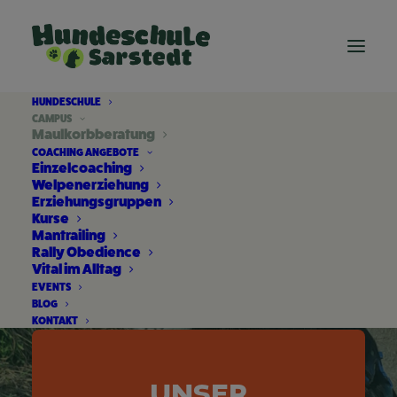
HUNDESCHULE
CAMPUS
Maulkorbberatung
COACHING ANGEBOTE
MAULKORBBERATUNG
Einzelcoaching
Welpenerziehung
Erziehungsgruppen
Kurse
Mantrailing
JETZT TERMIN BUCHEN
Rally Obedience
Vital im Alltag
EVENTS
BLOG
KONTAKT
UNSER