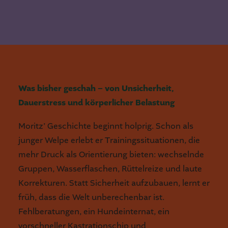
Was bisher geschah – von Unsicherheit,
Dauerstress und körperlicher Belastung
Moritz’ Geschichte beginnt holprig. Schon als
junger Welpe erlebt er Trainingssituationen, die
mehr Druck als Orientierung bieten: wechselnde
Gruppen, Wasserflaschen, Rüttelreize und laute
Korrekturen. Statt Sicherheit aufzubauen, lernt er
früh, dass die Welt unberechenbar ist.
Fehlberatungen, ein Hundeinternat, ein
vorschneller Kastrationschip und