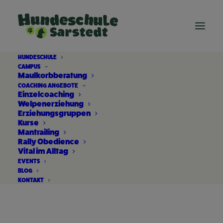
HUNDESCHULE
CAMPUS
Maulkorbberatung
COACHING ANGEBOTE
Einzelcoaching
Welpenerziehung
Erziehungsgruppen
Kurse
Mantrailing
Rally Obedience
Vital im Alltag
Erziehung
EVENTS
BLOG
KONTAKT