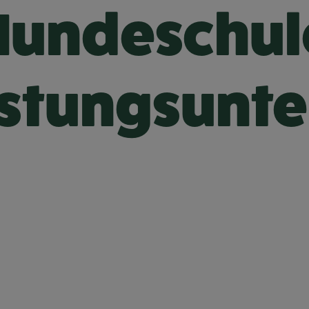
Hundeschul
istungsun