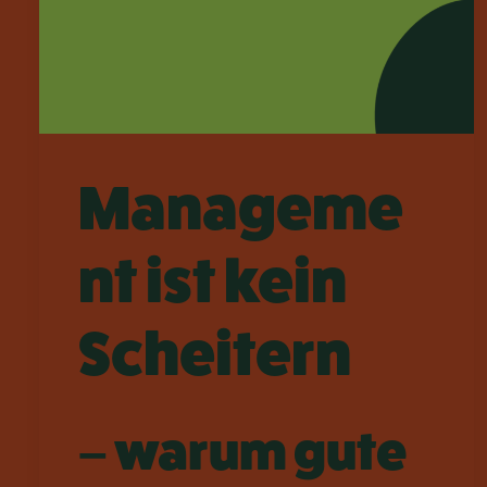
Manageme
nt ist kein
Scheitern
– warum gute