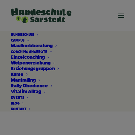
HUNDESCHULE
CAMPUS
Maulkorbberatung
COACHING ANGEBOTE
Einzelcoaching
Welpenerziehung
Erziehungsgruppen
Kurse
Mantrailing
Rally Obedience
reizoffene Hunde
Vital im Alltag
EVENTS
verstehen
BLOG
KONTAKT