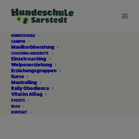
HUNDESCHULE
CAMPUS
Maulkorbberatung
COACHING ANGEBOTE
Einzelcoaching
Welpenerziehung
Erziehungsgruppen
Kurse
Mantrailing
Rally Obedience
Vertrauen und
Vital im Alltag
EVENTS
Loslassen
BLOG
KONTAKT