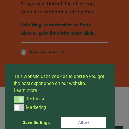
Steigerung. Und ich bin überzeugt:
Auch diesen Schritt wird er gehen.
Sein Weg ist noch nicht zu Ende.
Aber er geht ihn nicht mehr allein.
by Kirsten Heitmueller
This website uses cookies to ensure you get
the best experience on our website.
Learn more
Technical
Technical
Marketing
© 2026 Hundeschule Sarstedt. All rights reserved
Marketing
Save Settings
Allow