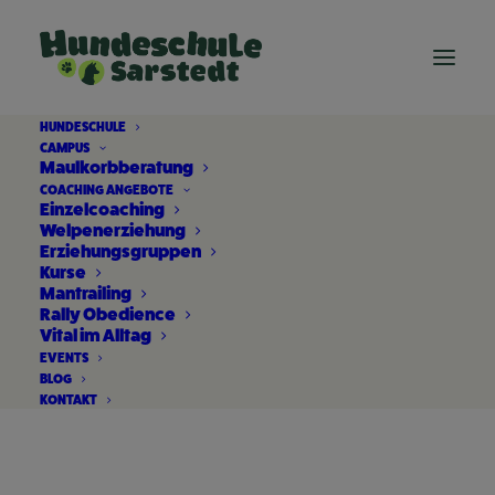
HUNDESCHULE
CAMPUS
Maulkorbberatung
COACHING ANGEBOTE
Einzelcoaching
Welpenerziehung
Erziehungsgruppen
Kurse
Mantrailing
Rally Obedience
Vital im Alltag
Aromatherapie Hund
EVENTS
BLOG
KONTAKT