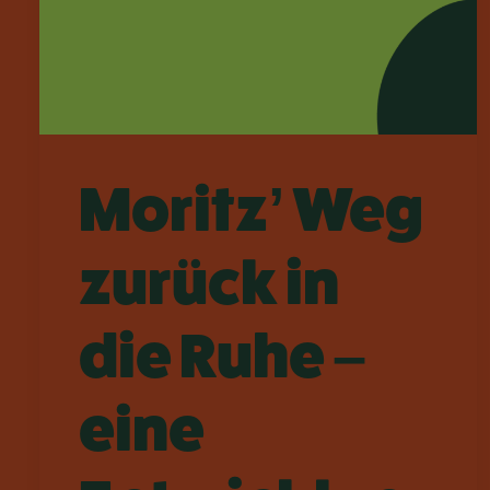
Moritz’ Weg
zurück in
die Ruhe –
eine