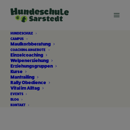
HUNDESCHULE
CAMPUS
Maulkorbberatung
COACHING ANGEBOTE
Einzelcoaching
Welpenerziehung
Erziehungsgruppen
Kurse
Mantrailing
Rally Obedience
Vital im Alltag
alter Hund Gesundheit
EVENTS
BLOG
KONTAKT