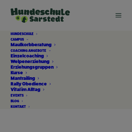
HUNDESCHULE
CAMPUS
Maulkorbberatung
COACHING ANGEBOTE
Einzelcoaching
Welpenerziehung
Erziehungsgruppen
Kurse
Mantrailing
Rally Obedience
Vital im Alltag
Hundesenior
EVENTS
BLOG
KONTAKT