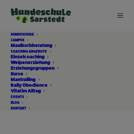
HUNDESCHULE
CAMPUS
Maulkorbberatung
COACHING ANGEBOTE
Einzelcoaching
Welpenerziehung
Erziehungsgruppen
Kurse
Mantrailing
Rally Obedience
individuelle
Vital im Alltag
EVENTS
Hundeerziehung
BLOG
KONTAKT