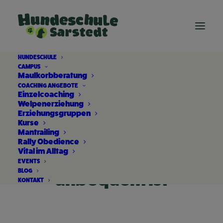
HUNDESCHULE
CAMPUS
Maulkorbberatung
COACHING ANGEBOTE
Einzelcoaching
Welpenerziehung
Erziehungsgruppen
Kurse
Mantrailing
warum
Rally Obedience
Vital im Alltag
Hundeerziehung
EVENTS
BLOG
unbequem ist
KONTAKT