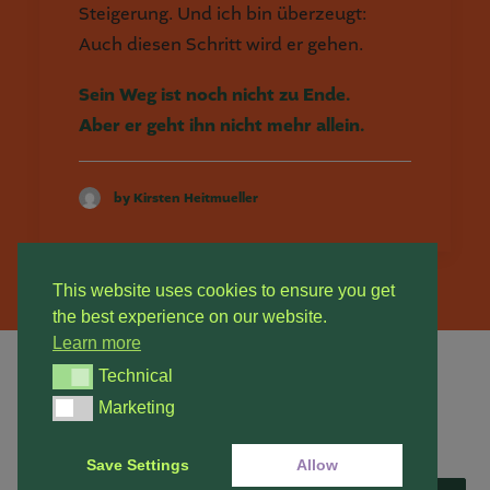
Steigerung. Und ich bin überzeugt:
Auch diesen Schritt wird er gehen.
Sein Weg ist noch nicht zu Ende.
Aber er geht ihn nicht mehr allein.
by Kirsten Heitmueller
This website uses cookies to ensure you get
the best experience on our website.
Learn more
Technical
Technical
Marketing
© 2026 Hundeschule Sarstedt. All rights reserved
Marketing
Save Settings
Allow