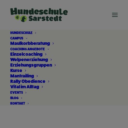
HUNDESCHULE
CAMPUS
Maulkorbberatung
COACHING ANGEBOTE
Einzelcoaching
Welpenerziehung
Erziehungsgruppen
Kurse
Mantrailing
Rally Obedience
Vital im Alltag
Schlafprobleme Hund
EVENTS
BLOG
KONTAKT